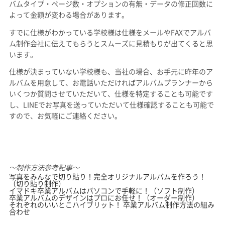
バムタイプ・ページ数・オプションの有無・データの修正回数に
よって金額が変わる場合があります。
すでに仕様がわかっている学校様は仕様をメールやFAXでアルバ
ム制作会社に伝えてもらうとスムーズに見積もりが出てくると思
います。
仕様が決まっていない学校様も、当社の場合、お手元に昨年のア
ルバムを用意して、お電話いただければアルバムプランナーから
いくつか質問させていただいて、仕様を特定することも可能です
し、LINEでお写真を送っていただいて仕様確認することも可能で
すので、お気軽にご連絡ください。
〜制作方法参考記事〜
写真をみんなで切り貼り！完全オリジナルアルバムを作ろう！
（切り貼り制作）
イマドキ卒業アルバムはパソコンで手軽に！（ソフト制作）
卒業アルバムのデザインはプロにお任せ！（オーダー制作）
それぞれのいいとこハイブリット！ 卒業アルバム制作方法の組み
合わせ