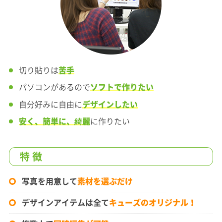
切り貼りは
苦手
パソコンがあるので
ソフトで作りたい
自分好みに自由に
デザインしたい
安く、簡単に、綺麗
に作りたい
特 徴
写真を用意して
素材を選ぶだけ
デザインアイテムは全て
キューズのオリジナル！