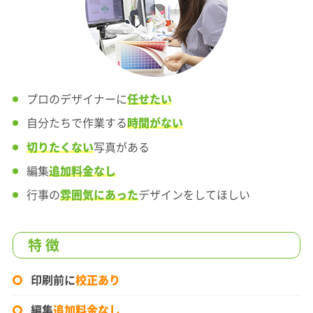
プロのデザイナーに
任せたい
自分たちで作業する
時間がない
切りたくない
写真がある
編集
追加料金なし
行事の
雰囲気にあった
デザインをしてほしい
特 徴
印刷前に
校正あり
編集
追加料金なし