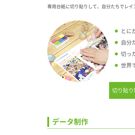
専用台紙に切り貼りして、自分たちでレイ
とに
自分
切っ
世界
切り貼り
データ制作