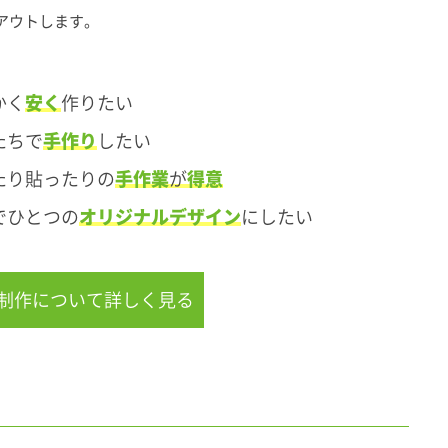
アウトします。
かく
安く
作りたい
たちで
手作り
したい
たり貼ったりの
手作業
が
得意
でひとつの
オリジナルデザイン
にしたい
制作について詳しく見る