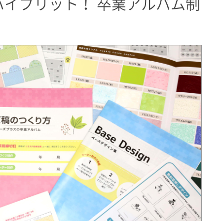
イブリット！ 卒業アルバム制