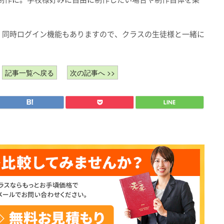
ら、同時ログイン機能もありますので、クラスの生徒様と一緒に
記事一覧へ戻る
次の記事へ >>