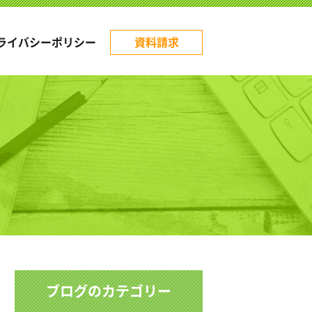
ライバシーポリシー
資料請求
ブログのカテゴリー