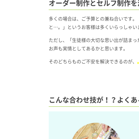
オーダー制作とセルフ制作を
多くの場合は、ご予算との兼ね合いです。
と…。」というお客様は多くいらっしゃい
ただし、「生徒様の大切な思い出が詰まっ
お声も実情としてあるかと思います。
そのどちらものご不安を解決できるのが、
こんな合わせ技が！？よくあ