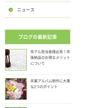
ニュース
ブログの最新記事
卒アル担当者様必見！卒
後納品のお得なメリット
について
卒業アルバム制作に大事
な2つのポイント