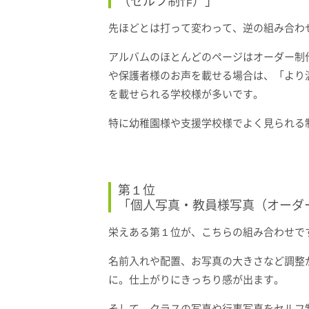
（セルフ制作）」
先ほどとは打って変わって、逆の組み合わ
アルバムのほとんどのページはオーダー制
や保護者様のお声を載せる場合は、「より
を載せられる学校様が多いです。
特に幼稚園様や支援学校様でよく見られる
第１位
「個人写真・教員様写真（オーダ
栄えある第１位が、こちらの組み合わせで
名前入れや配置、お写真の大きさなど調整
に。仕上がりにきっちり感が出ます。
そして、クラスの写真や行事写真をセルフ