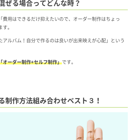
混ぜる場合ってどんな時？
「費用はできるだけ抑えたいので、オーダー制作はちょっ
ます。
たアルバム！自分で作るのは良いが出来映えが心配」という
「オーダー制作+セルフ制作」
です。
る制作方法組み合わせベスト３！