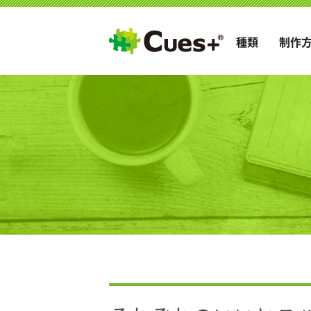
種類
制作